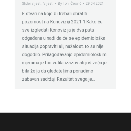
Slider vijesti
,
Vijesti
By
Toni Čeović
29.04.2021
8 stvari na koje bi trebali obratiti
pozornost na Konoviziji 2021 1.Kako će
sve izgledati Konovizija je dva puta
odgađana u nadi da će se epidemiološka
situacija popraviti ali, nažalost, to se nije
dogodilo. Prilagođavanje epidemiološkim
mjerama je bio veliki izazov ali još veća je
bila želja da gledateljima ponudimo
zabavan sadržaj. Rezultat svega je…