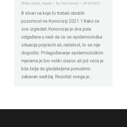
Slider vijesti
,
Vijesti
By
Toni Čeović
29.04.2021
8 stvari na koje bi trebali obratiti
pozornost na Konoviziji 2021 1.Kako će
sve izgledati Konovizija je dva puta
odgađana u nadi da će se epidemiološka
situacija popraviti ali, nažalost, to se nije
dogodilo. Prilagođavanje epidemiološkim
mjerama je bio veliki izazov ali još veća je
bila želja da gledateljima ponudimo
zabavan sadržaj. Rezultat svega je…