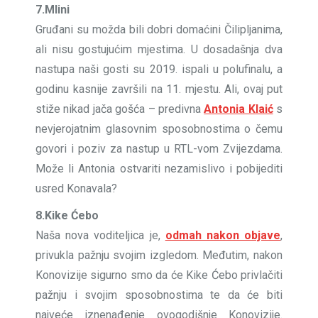
7.Mlini
Gruđani su možda bili dobri domaćini Čilipljanima,
ali nisu gostujućim mjestima. U dosadašnja dva
nastupa naši gosti su 2019. ispali u polufinalu, a
godinu kasnije završili na 11. mjestu. Ali, ovaj put
stiže nikad jača gošća – predivna
Antonia Klaić
s
nevjerojatnim glasovnim sposobnostima o čemu
govori i poziv za nastup u RTL-vom Zvijezdama.
Može li Antonia ostvariti nezamislivo i pobijediti
usred Konavala?
8.Kike Ćebo
Naša nova voditeljica je,
odmah nakon objave
,
privukla pažnju svojim izgledom. Međutim, nakon
Konovizije sigurno smo da će Kike Ćebo privlačiti
pažnju i svojim sposobnostima te da će biti
najveće iznenađenje ovogodišnje Konovizije.