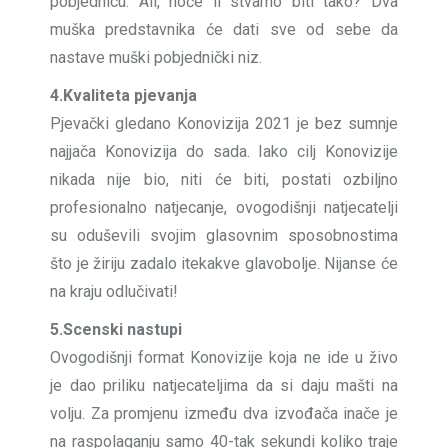
pobjednicu. Ali, hoće li stvarno biti tako? Dva
muška predstavnika će dati sve od sebe da
nastave muški pobjednički niz.
4.Kvaliteta pjevanja
Pjevački gledano Konovizija 2021 je bez sumnje
najjača Konovizija do sada. Iako cilj Konovizije
nikada nije bio, niti će biti, postati ozbiljno
profesionalno natjecanje, ovogodišnji natjecatelji
su oduševili svojim glasovnim sposobnostima
što je žiriju zadalo itekakve glavobolje. Nijanse će
na kraju odlučivati!
5.Scenski nastupi
Ovogodišnji format Konovizije koja ne ide u živo
je dao priliku natjecateljima da si daju mašti na
volju. Za promjenu između dva izvođača inače je
na raspolaganju samo 40-tak sekundi koliko traje