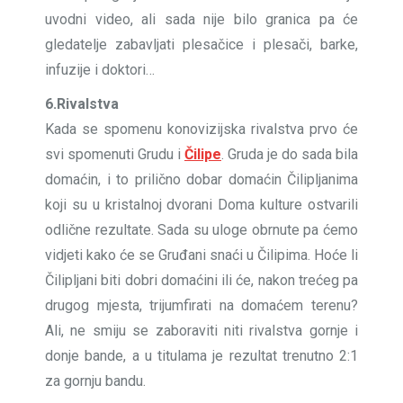
uvodni video, ali sada nije bilo granica pa će
gledatelje zabavljati plesačice i plesači, barke,
infuzije i doktori…
6.Rivalstva
Kada se spomenu konovizijska rivalstva prvo će
svi spomenuti Grudu i
Čilipe
. Gruda je do sada bila
domaćin, i to prilično dobar domaćin Čilipljanima
koji su u kristalnoj dvorani Doma kulture ostvarili
odlične rezultate. Sada su uloge obrnute pa ćemo
vidjeti kako će se Gruđani snaći u Čilipima. Hoće li
Čilipljani biti dobri domaćini ili će, nakon trećeg pa
drugog mjesta, trijumfirati na domaćem terenu?
Ali, ne smiju se zaboraviti niti rivalstva gornje i
donje bande, a u titulama je rezultat trenutno 2:1
za gornju bandu.