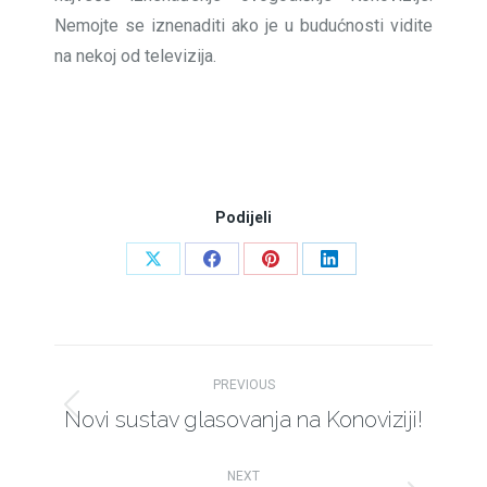
Nemojte se iznenaditi ako je u budućnosti vidite
na nekoj od televizija.
Podijeli
Share
Share
Share
Share
on
on
on
on
X
Facebook
Pinterest
LinkedIn
Post
PREVIOUS
navigation
Novi sustav glasovanja na Konoviziji!
Previous
post:
NEXT