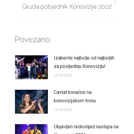
Gruda pobjednik Konovizije 2021!
Next
post:
Povezano
Izaberite najbolje od najboljih
za posljednju Konoviziju!
29.04.2026
Cavtat konačno na
konovizijskom tronu
10.03.2026
Objavljen redoslijed nastupa na