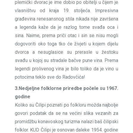
plemićki dvorac je ime dobio po obitelji u čijem je
vlasništvu od kraja 19. stoljeća. Impresivna
građevina renesansnog stila nikada nije završena
a legenda kaže da je razlog tome svađa oca i
sina. Naime, prema priči otac i sin se nisu mogli
dogovoriti oko toga tko će živjeti u kojem dijelu
dvorca a nesuglasice su prerasle u žestoku
svađu u kojoj su stradale bačve pune vina. Prema
legendi prolivenog vina je bilo toliko da je vino u
potocima teklo sve do Radovčića!
3.Nedjeljne folklorne priredbe počele su 1967.
godine
Koliko su Čilipi poznati po folkloru možda najbolje
govori podatak da se na većini slika vezanih za
promidžbu konavoskog turizma nalazi baš čilipski
folklor. KUD Čilipi je osnovan daleke 1954. godine