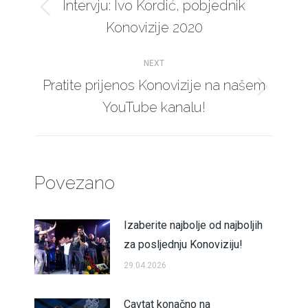
navigation
Intervju: Ivo Kordić, pobjednik
Previous
Konovizije 2020
post:
NEXT
Pratite prijenos Konovizije na našem
Next
YouTube kanalu!
post:
Povezano
Izaberite najbolje od najboljih
za posljednju Konoviziju!
29.04.2026
Cavtat konačno na