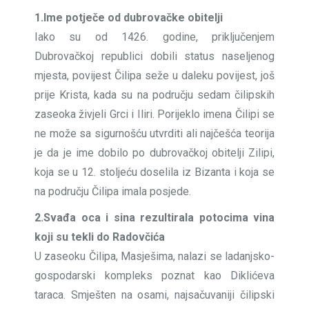
1.Ime potječe od dubrovačke obitelji
Iako su od 1426. godine, priključenjem
Dubrovačkoj republici dobili status naseljenog
mjesta, povijest Čilipa seže u daleku povijest, još
prije Krista, kada su na području sedam čilipskih
zaseoka živjeli Grci i Iliri. Porijeklo imena Čilipi se
ne može sa sigurnošću utvrditi ali najčešća teorija
je da je ime dobilo po dubrovačkoj obitelji Zilipi,
koja se u 12. stoljeću doselila iz Bizanta i koja se
na području Čilipa imala posjede.
2.Svađa oca i sina rezultirala potocima vina
koji su tekli do Radovčića
U zaseoku Čilipa, Masješima, nalazi se ladanjsko-
gospodarski kompleks poznat kao Diklićeva
taraca. Smješten na osami, najsačuvaniji čilipski