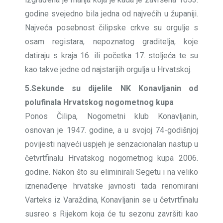
godine svejedno bila jedna od najvećih u županiji.
Najveća posebnost čilipske crkve su orgulje s
osam registara, nepoznatog graditelja, koje
datiraju s kraja 16. ili početka 17. stoljeća te su
kao takve jedne od najstarijih orgulja u Hrvatskoj.
5.Sekunde su dijelile NK Konavljanin od
polufinala Hrvatskog nogometnog kupa
Ponos Čilipa, Nogometni klub Konavljanin,
osnovan je 1947. godine, a u svojoj 74-godišnjoj
povijesti najveći uspjeh je senzacionalan nastup u
četvrtfinalu Hrvatskog nogometnog kupa 2006.
godine. Nakon što su eliminirali Segetu i na veliko
iznenađenje hrvatske javnosti tada renomirani
Varteks iz Varaždina, Konavljanin se u četvrtfinalu
susreo s Rijekom koja će tu sezonu završiti kao