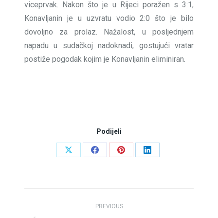
viceprvak. Nakon što je u Rijeci poražen s 3:1,
Konavljanin je u uzvratu vodio 2:0 što je bilo
dovoljno za prolaz. Nažalost, u posljednjem
napadu u sudačkoj nadoknadi, gostujući vratar
postiže pogodak kojim je Konavljanin eliminiran.
Podijeli
Share
Share
Share
Share
on
on
on
on
X
Facebook
Pinterest
LinkedIn
Post
PREVIOUS