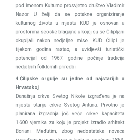
pod imenom Kulturno prosvjetno društvo Vladimir
Nazor. U želji da se potakne organiziranje
kulturnog života u mjestu KUD je osnovan u
prostorima seoske blagajne u kojoj su se Čilipljani
okupljali nakon nedjeljne mise. KUD Čilipi je
tijekom godina rastao, a uvidjevši turistički
potencijal od 1967. godine počinje tradicija
nedjeljnih folklornih priredbi.
4.Čilipske orgulje su jedne od najstarijih u
Hrvatskoj
Današnja crkva Svetog Nikole izgrađena je na
mjestu starije crkve Svetog Antuna. Prvotno je
planirana izgradnja još veće crkve kapaciteta
1.600 vjernika za koju je projekt izradio arhitekt
Boriani. Međutim, zbog nedostataka novaca
izgrađena je manja koja je kada je završena 1853.