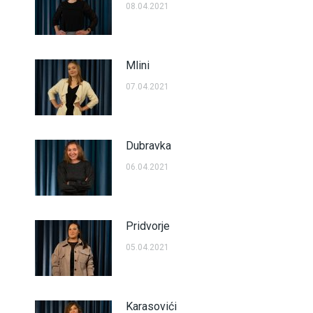
08.04.2021
Mlini
07.04.2021
Dubravka
06.04.2021
Pridvorje
05.04.2021
Karasovići