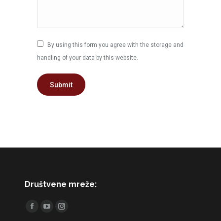
By using this form you agree with the storage and
handling of your data by this website.
Submit
Društvene mreže:
Find us on:
Facebook
YouTube
Instagram