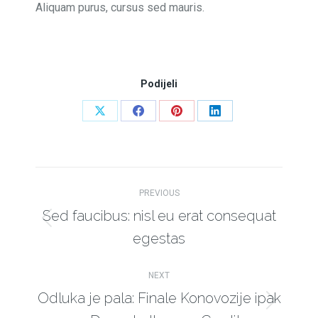
Aliquam purus, cursus sed mauris.
Podijeli
Share
Share
Share
Share
on
on
on
on
X
Facebook
Pinterest
LinkedIn
Post
PREVIOUS
navigation
Sed faucibus: nisl eu erat consequat
Previous
egestas
post:
NEXT
Odluka je pala: Finale Konovozije ipak
Next