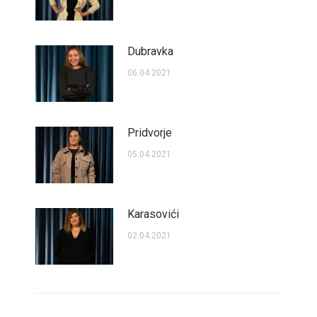
Dubravka
06.04.2021
Pridvorje
05.04.2021
Karasovići
02.04.2021