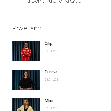
u Domu kulture na Grudi!
post:
Povezano
Čilipi
09.04.2021
Dunave
08.04.2021
Mlini
07.04.2021