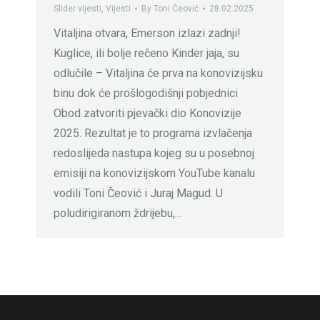
Slider vijesti
,
Vijesti
By
Toni Čeović
28.02.2025
Vitaljina otvara, Emerson izlazi zadnji!
Kuglice, ili bolje rečeno Kinder jaja, su
odlučile – Vitaljina će prva na konovizijsku
binu dok će prošlogodišnji pobjednici
Obod zatvoriti pjevački dio Konovizije
2025. Rezultat je to programa izvlačenja
redoslijeda nastupa kojeg su u posebnoj
emisiji na konovizijskom YouTube kanalu
vodili Toni Čeović i Juraj Magud. U
poludirigiranom ždrijebu,…