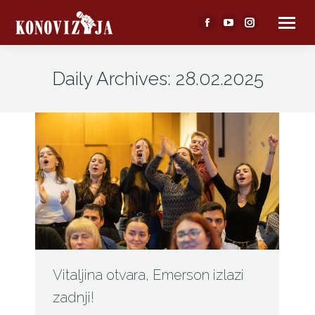
Facebook
YouTube
Instagram
page
page
page
opens
opens
opens
Daily Archives:
28.02.2025
in
in
in
new
new
new
window
window
window
Vitaljina otvara, Emerson izlazi
zadnji!