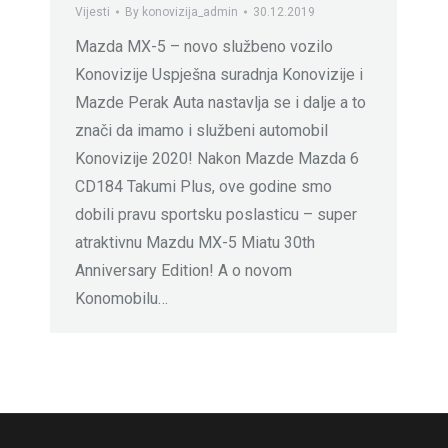
Vijesti
By
konovizija_admin
30.12.2019
Mazda MX-5 – novo službeno vozilo
Konovizije Uspješna suradnja Konovizije i
Mazde Perak Auta nastavlja se i dalje a to
znači da imamo i službeni automobil
Konovizije 2020! Nakon Mazde Mazda 6
CD184 Takumi Plus, ove godine smo
dobili pravu sportsku poslasticu – super
atraktivnu Mazdu MX-5 Miatu 30th
Anniversary Edition! A o novom
Konomobilu…