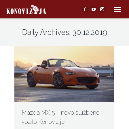
Facebook
YouTube
Instagram
page
page
page
opens
opens
opens
Daily Archives:
30.12.2019
in
in
in
new
new
new
window
window
window
Mazda MX-5 – novo službeno
vozilo Konovizije