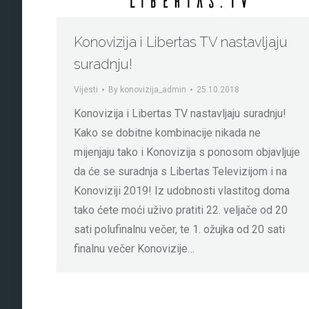
Konovizija i Libertas TV nastavljaju
suradnju!
Vijesti
By
konovizija_admin
25.10.2018
Konovizija i Libertas TV nastavljaju suradnju!
Kako se dobitne kombinacije nikada ne
mijenjaju tako i Konovizija s ponosom objavljuje
da će se suradnja s Libertas Televizijom i na
Konoviziji 2019! Iz udobnosti vlastitog doma
tako ćete moći uživo pratiti 22. veljače od 20
sati polufinalnu večer, te 1. ožujka od 20 sati
finalnu večer Konovizije…