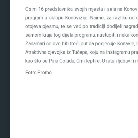
Osim 16 predstavnika svojih mjesta i sela na Konoviz
program u sklopu Konovizije. Naime, za razliku od d
otpjeva pjesmu, te se već po tradiciji dodijeli nag
samom kraju tog dijela programa, nastupiti i neka kon
Žanamari će ovo biti treći put da posjećuje Konavle
Atraktivna djevojka iz Tučepa, koju na Instagramu pra
kao što su Pina Colada, Crni leptire, U ratu i ljubavi
Foto: Promo