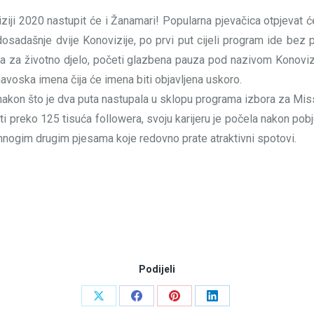
iji 2020 nastupit će i Žanamari! Popularna pjevačica otpjevat ć
osadašnje dvije Konovizije, po prvi put cijeli program ide bez p
rada za životno djelo, početi glazbena pauza pod nazivom Konoviz
avoska imena čija će imena biti objavljena uskoro.
, nakon što je dva puta nastupala u sklopu programa izbora za M
ti preko 125 tisuća followera, svoju karijeru je počela nakon po
 i mnogim drugim pjesama koje redovno prate atraktivni spotovi.
Podijeli
Share
Share
Share
Share