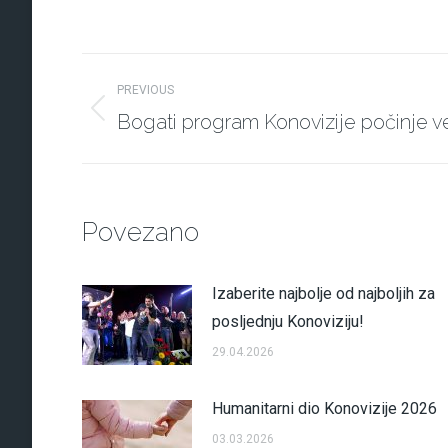
Post
PREVIOUS
navigation
Bogati program Konovizije počinje već
Previous
post:
Povezano
Izaberite najbolje od najboljih za
posljednju Konoviziju!
29.04.2026
Humanitarni dio Konovizije 2026
03.03.2026