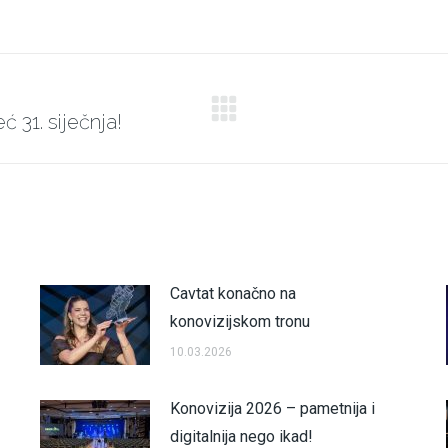
on
on
on
on
X
Facebook
Pinterest
LinkedIn
 31. siječnja!
Next
post:
Cavtat konačno na
konovizijskom tronu
10.03.2026
Konovizija 2026 – pametnija i
digitalnija nego ikad!