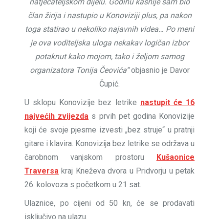
natjecateljskom dijelu. Godinu kasnije sam bio
član žirija i nastupio u Konoviziji plus, pa nakon
toga statirao u nekoliko najavnih videa… Po meni
je ova voditeljska uloga nekakav logičan izbor
potaknut kako mojom, tako i željom samog
organizatora Tonija Čeovića“
objasnio je Davor
Čupić.
U sklopu Konovizije bez letrike
nastupit će 16
najvećih zvijezda
s prvih pet godina Konovizije
koji će svoje pjesme izvesti „bez struje“ u pratnji
gitare i klavira. Konovizija bez letrike se održava u
čarobnom vanjskom prostoru
Kušaonice
Traversa
kraj Kneževa dvora u Pridvorju u petak
26. kolovoza s početkom u 21 sat.
Ulaznice, po cijeni od 50 kn, će se prodavati
isključivo na ulazu.