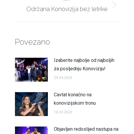
Održana Konovizija bez letrike
Next
post:
Povezano
Izaberite najbolje od najboljih
za posljednju Konoviziju!
29.04.2026
Cavtat konačno na
konovizijskom tronu
10.03.2026
Objavljen redoslijed nastupa na