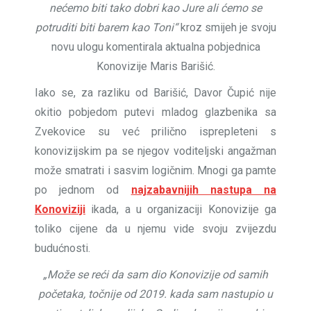
nećemo biti tako dobri kao Jure ali ćemo se
potruditi biti barem kao Toni“
kroz smijeh je svoju
novu ulogu komentirala aktualna pobjednica
Konovizije Maris Barišić.
Iako se, za razliku od Barišić, Davor Čupić nije
okitio pobjedom putevi mladog glazbenika sa
Zvekovice su već prilično isprepleteni s
konovizijskim pa se njegov voditeljski angažman
može smatrati i sasvim logičnim. Mnogi ga pamte
po jednom od
najzabavnijih nastupa na
Konoviziji
ikada, a u organizaciji Konovizije ga
toliko cijene da u njemu vide svoju zvijezdu
budućnosti.
„Može se reći da sam dio Konovizije od samih
početaka, točnije od 2019. kada sam nastupio u