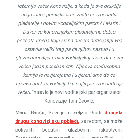
ležernija večer Konovizije, a kada je sve drukčije
nego inače pomislili smo zašto ne iznenaditi
gledatelje i novim voditeljskim parom? I Maris i
Davor su konovizijskim gledateljima dobro
poznata imena koja su na našem natjecanju već
ostavila veliki trag pa će njihov nastup i u
glazbenom dijelu, ali u voditeljskoj ulozi, dati ovoj
večeri jedan poseban štih. Njihova međusobna
kemija je nevjerojatna i uvjereni smo da će
upravo oni kao voditelji biti najljepše iznenađenje
večeri.“
najavio je novi voditeljski par organizator
Konovizije Toni Čeović.
Maris Barišić, koja je u veljači Grudi
donijela
drugu konovizijsku pobjedu
za redom, se može
pohvaliti bogatim glazbenim iskustvom.