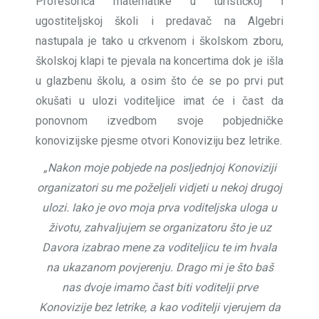
Profesorica matematike u turističkoj i
ugostiteljskoj školi i predavač na Algebri
nastupala je tako u crkvenom i školskom zboru,
školskoj klapi te pjevala na koncertima dok je išla
u glazbenu školu, a osim što će se po prvi put
okušati u ulozi voditeljice imat će i čast da
ponovnom izvedbom svoje pobjedničke
konovizijske pjesme otvori Konoviziju bez letrike.
„Nakon moje pobjede na posljednjoj Konoviziji
organizatori su me poželjeli vidjeti u nekoj drugoj
ulozi. Iako je ovo moja prva voditeljska uloga u
životu, zahvaljujem se organizatoru što je uz
Davora izabrao mene za voditeljicu te im hvala
na ukazanom povjerenju. Drago mi je što baš
nas dvoje imamo čast biti voditelji prve
Konovizije bez letrike, a kao voditelji vjerujem da