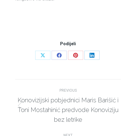
Podijeli
Share
Share
Share
Share
on
on
on
on
X
Facebook
Pinterest
LinkedIn
Post
PREVIOUS
navigation
Konovizijski pobjednici Maris Barišić i
Toni Mostahinić predvode Konoviziju
Previous
post:
bez letrike
NEXT