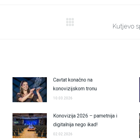
X
Facebook
Pinterest
LinkedIn
Kutjevo s
Next
post:
Cavtat konačno na
konovizijskom tronu
10.03.2026
Konovizija 2026 – pametnija i
digitalnija nego ikad!
02.02.2026