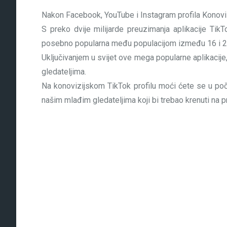
Nakon Facebook, YouTube i Instagram profila Konovizij
S preko dvije milijarde preuzimanja aplikacije TikTo
posebno popularna među populacijom između 16 i 2
Uključivanjem u svijet ove mega popularne aplikacij
gledateljima.
Na konovizijskom TikTok profilu moći ćete se u poče
našim mlađim gledateljima koji bi trebao krenuti na p