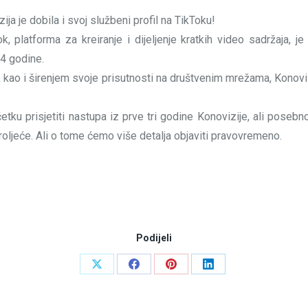
a je dobila i svoj službeni profil na TikToku!
k, platforma za kreiranje i dijeljenje kratkih video sadržaja, 
4 godine.
e, kao i širenjem svoje prisutnosti na društvenim mrežama, Konov
tku prisjetiti nastupa iz prve tri godine Konovizije, ali pose
roljeće. Ali o tome ćemo više detalja objaviti pravovremeno.
Podijeli
Share
Share
Share
Share
on
on
on
on