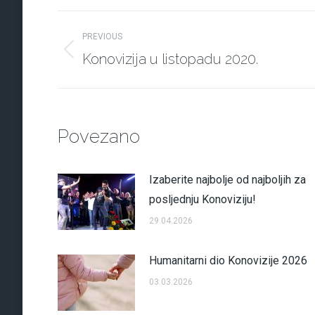
Post
PREVIOUS
navigation
Konovizija u listopadu 2020.
Previous
post:
Povezano
Izaberite najbolje od najboljih za
posljednju Konoviziju!
29.04.2026
Humanitarni dio Konovizije 2026
03.03.2026