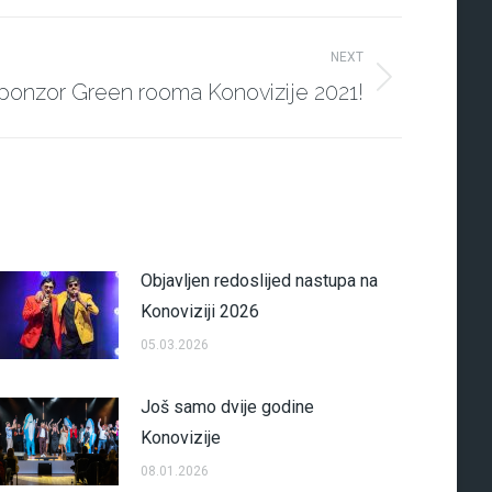
NEXT
ponzor Green rooma Konovizije 2021!
Objavljen redoslijed nastupa na
Konoviziji 2026
05.03.2026
Još samo dvije godine
Konovizije
08.01.2026