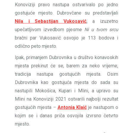
Konoviziji pravo nastupa ostvarivalo po jedno
gostujuće mjesto. Dubrovčane su predstavljali
Nila i Sebastijan Vukosavić
, a izuzetno
upečatljivom izvedbom pjesme
Ni u tvom srcu
bračni par Vukosavić osvojio je 113 bodova i
odlično peto mjesto.
Ipak, primanjem Dubrovnika u društvo konavoskih
mjesta prekinut će se, barem za neko vrijeme,
tradicija nastupa gostujućih mjesta. Osim
Dubrovnika kao gostujuća mjesta do sada su
nastupili Mokošica, Kupari i Mlini, a upravo su
Mlini na Konoviziji 2021 ostvarili najbolji rezultat
gostujućih mjesta –
Antonia Klaić
je nastupom o
kojim se i danas priča osvojila izvrsno četvrto
mjesto.