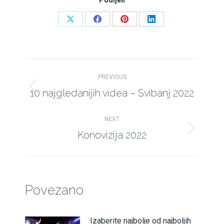
Share
Share
Share
Share
on
on
on
on
X
Facebook
Pinterest
LinkedIn
Post
PREVIOUS
navigation
10 najgledanijih videa – Svibanj 2022
Previous
post:
NEXT
Konovizija 2022
Next
post:
Povezano
Izaberite najbolje od najboljih