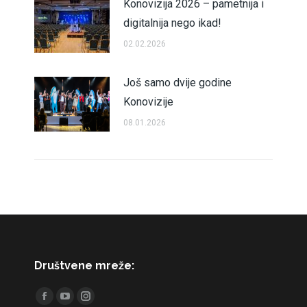
Konovizija 2026 – pametnija i
digitalnija nego ikad!
02.02.2026
Još samo dvije godine
Konovizije
08.01.2026
Društvene mreže:
Find us on:
Facebook
YouTube
Instagram