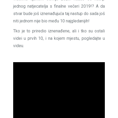
jednog natjecatelja s finalne večeri 2019!? A da
stvar bude još iznenađujuća taj nastup do sada još
niti jednom nije bio među 10 najgledanijih!
Tko je to priredio iznenađene, ali i tko su ostali
videi u prvih 10, i na kojem mjestu, pogledajte u
videu.