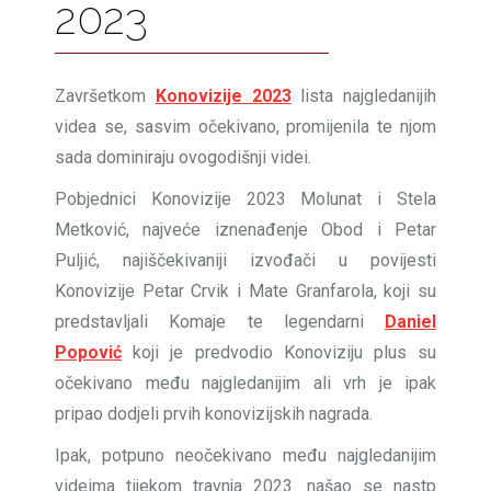
2023
Završetkom
Konovizije 2023
lista najgledanijih
videa se, sasvim očekivano, promijenila te njom
sada dominiraju ovogodišnji videi.
Pobjednici Konovizije 2023 Molunat i Stela
Metković, najveće iznenađenje Obod i Petar
Puljić, najiščekivaniji izvođači u povijesti
Konovizije Petar Crvik i Mate Granfarola, koji su
predstavljali Komaje te legendarni
Daniel
Popović
koji je predvodio Konoviziju plus su
očekivano među najgledanijim ali vrh je ipak
pripao dodjeli prvih konovizijskih nagrada.
Ipak, potpuno neočekivano među najgledanijim
videima tijekom travnja 2023. našao se nastp