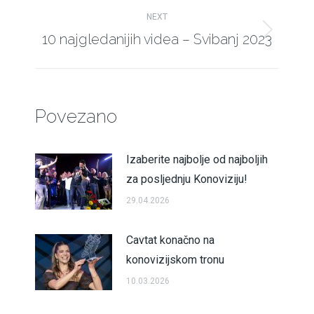
NEXT
10 najgledanijih videa – Svibanj 2023
Next
post:
Povezano
Izaberite najbolje od najboljih
za posljednju Konoviziju!
29.04.2026
Cavtat konačno na
konovizijskom tronu
10.03.2026