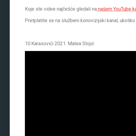
Koje ste videe najčešće gledali na
našem YouTube ka
Pretplatite se na službeni konovizijski kanal, ukoliko
10.Karasovići 2021: Matea Stojić