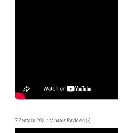
7.Zastolje 2021: Mihaela Pavlović (-)