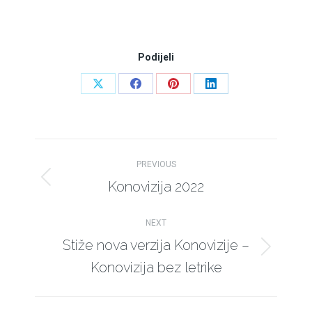
Podijeli
Share
Share
Share
Share
on
on
on
on
X
Facebook
Pinterest
LinkedIn
Post
PREVIOUS
navigation
Konovizija 2022
Previous
post:
NEXT
Stiže nova verzija Konovizije –
Next
Konovizija bez letrike
post: