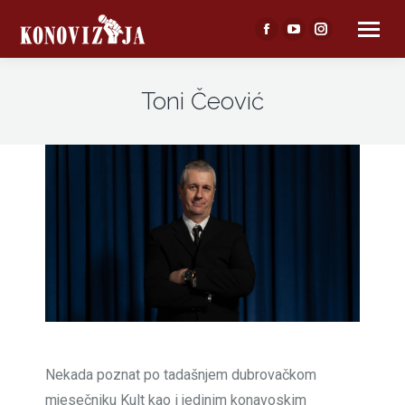
Facebook
YouTube
Instagram
page
page
page
opens
opens
opens
Toni Čeović
in
in
in
new
new
new
window
window
window
Nekada poznat po tadašnjem dubrovačkom
mjesečniku Kult kao i jedinim konavoskim