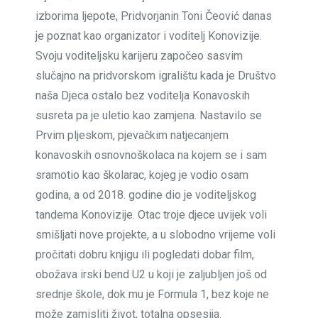
izborima ljepote, Pridvorjanin Toni Čeović danas
je poznat kao organizator i voditelj Konovizije.
Svoju voditeljsku karijeru započeo sasvim
slučajno na pridvorskom igralištu kada je Društvo
naša Djeca ostalo bez voditelja Konavoskih
susreta pa je uletio kao zamjena. Nastavilo se
Prvim pljeskom, pjevačkim natjecanjem
konavoskih osnovnoškolaca na kojem se i sam
sramotio kao školarac, kojeg je vodio osam
godina, a od 2018. godine dio je voditeljskog
tandema Konovizije. Otac troje djece uvijek voli
smišljati nove projekte, a u slobodno vrijeme voli
pročitati dobru knjigu ili pogledati dobar film,
obožava irski bend U2 u koji je zaljubljen još od
srednje škole, dok mu je Formula 1, bez koje ne
može zamisliti život, totalna opsesija.