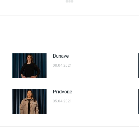
Next
post:
Dunave
08.04.2021
Pridvorje
05.04.2021