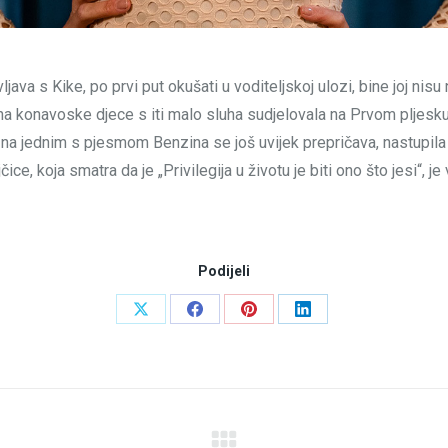
ljava s Kike, po prvi put okušati u voditeljskoj ulozi, bine joj nis
ina konavoske djece s iti malo sluha sudjelovala na Prvom pljesku
a jednim s pjesmom Benzina se još uvijek prepričava, nastupila j
ice, koja smatra da je „Privilegija u životu je biti ono što jesi“, j
Podijeli
Share
Share
Share
Share
on
on
on
on
X
Facebook
Pinterest
LinkedIn