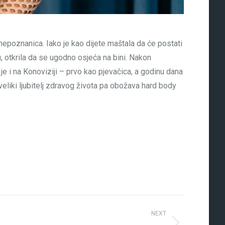
u nepoznanica. Iako je kao dijete maštala da će postati
, otkrila da se ugodno osjeća na bini. Nakon
e i na Konoviziji – prvo kao pjevačica, a godinu dana
e veliki ljubitelj zdravog života pa obožava hard body
NEXT