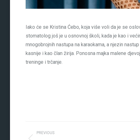
Iako će se Kristina Ćebo, koja više voli da je se oslov
stomatolog još je u osnovnoj školi, kada je kao i već
mnogobrojnih nastupa na karaokama, a njezin nastup n
kasnije i kao član žirija. Ponosna majka malene djevojč
treninge i trčanje.
Post
PREVIOUS