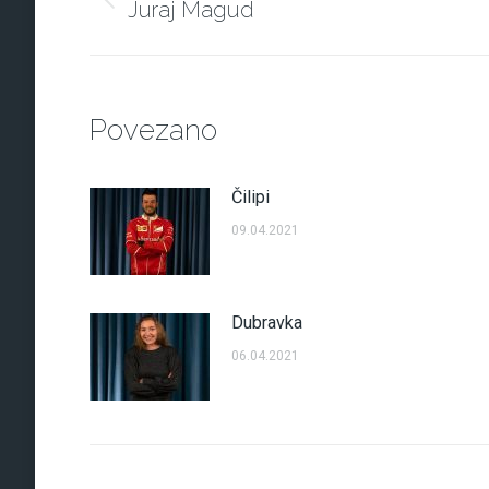
navigation
Juraj Magud
Previous
post:
Povezano
Čilipi
09.04.2021
Dubravka
06.04.2021