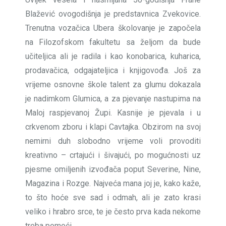
Blažević ovogodišnja je predstavnica Zvekovice.
Trenutna vozačica Ubera školovanje je započela
na Filozofskom fakultetu sa željom da bude
učiteljica ali je radila i kao konobarica, kuharica,
prodavačica, odgajateljica i knjigovođa. Još za
vrijeme osnovne škole talent za glumu dokazala
je nadimkom Glumica, a za pjevanje nastupima na
Maloj raspjevanoj Župi. Kasnije je pjevala i u
crkvenom zboru i klapi Cavtajka. Obzirom na svoj
nemirni duh slobodno vrijeme voli provoditi
kreativno – crtajući i šivajući, po mogućnosti uz
pjesme omiljenih izvođača poput Severine, Nine,
Magazina i Rozge. Najveća mana joj je, kako kaže,
to što hoće sve sad i odmah, ali je zato krasi
veliko i hrabro srce, te je često prva kada nekome
treba pomoći.