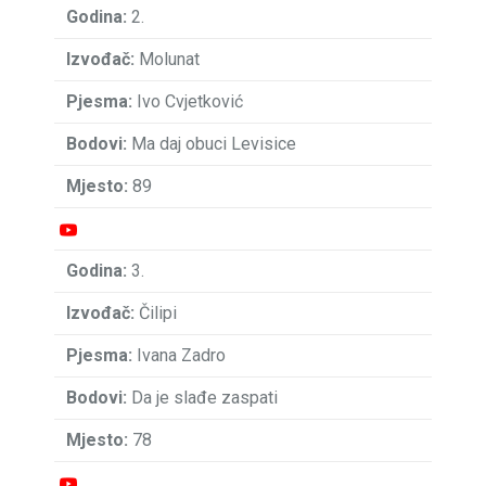
2.
Molunat
Ivo Cvjetković
Ma daj obuci Levisice
89
3.
Čilipi
Ivana Zadro
Da je slađe zaspati
78