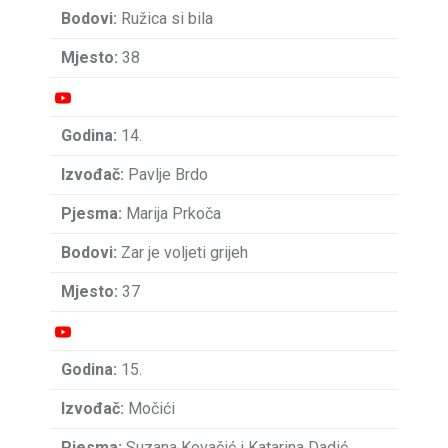
Ružica si bila
38
14.
Pavlje Brdo
Marija Prkoča
Zar je voljeti grijeh
37
15.
Močići
Suzana Kovačić i Katarina Dadić