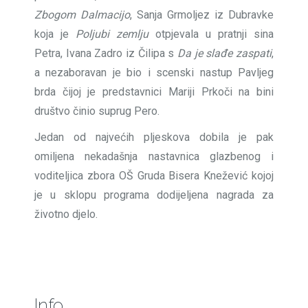
Zbogom Dalmacijo
, Sanja Grmoljez iz Dubravke
koja je
Poljubi zemlju
otpjevala u pratnji sina
Petra, Ivana Zadro iz Čilipa s
Da je slađe zaspati
,
a nezaboravan je bio i scenski nastup Pavljeg
brda čijoj je predstavnici Mariji Prkoči na bini
društvo činio suprug Pero.
Jedan od najvećih pljeskova dobila je pak
omiljena nekadašnja nastavnica glazbenog i
voditeljica zbora OŠ Gruda Bisera Knežević kojoj
je u sklopu programa dodijeljena nagrada za
životno djelo.
Info