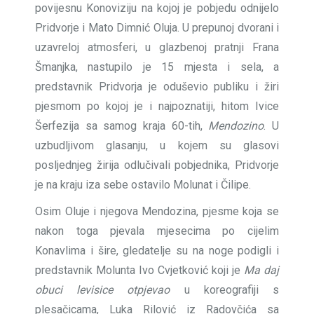
povijesnu Konoviziju na kojoj je pobjedu odnijelo
Pridvorje i Mato Dimnić Oluja. U prepunoj dvorani i
uzavreloj atmosferi, u glazbenoj pratnji Frana
Šmanjka, nastupilo je 15 mjesta i sela, a
predstavnik Pridvorja je oduševio publiku i žiri
pjesmom po kojoj je i najpoznatiji, hitom Ivice
Šerfezija sa samog kraja 60-tih,
Mendozino
. U
uzbudljivom glasanju, u kojem su glasovi
posljednjeg žirija odlučivali pobjednika, Pridvorje
je na kraju iza sebe ostavilo Molunat i Čilipe.
Osim Oluje i njegova Mendozina, pjesme koja se
nakon toga pjevala mjesecima po cijelim
Konavlima i šire, gledatelje su na noge podigli i
predstavnik Molunta Ivo Cvjetković koji je
Ma daj
obuci levisice otpjevao
u koreografiji s
plesačicama, Luka Rilović iz Radovčića sa