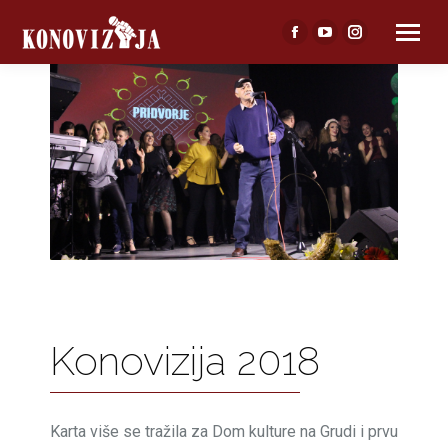
Facebook
YouTube
Instagram
page
page
page
opens
opens
opens
in
in
in
new
new
new
window
window
window
Konovizija 2018
Karta više se tražila za Dom kulture na Grudi i prvu