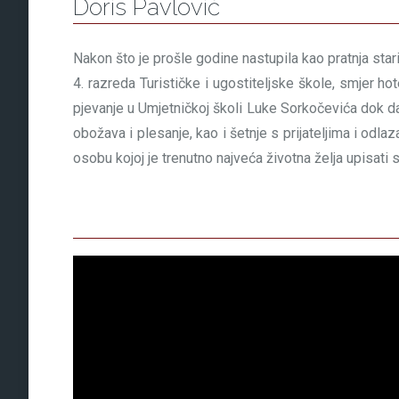
Doris Pavlović
Nakon što je prošle godine nastupila kao pratnja stari
4. razreda Turističke i ugostiteljske škole, smjer hot
pjevanje u Umjetničkoj školi Luke Sorkočevića dok d
obožava i plesanje, kao i šetnje s prijateljima i odla
osobu kojoj je trenutno najveća životna želja upisati se