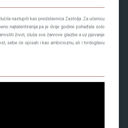
dlučila nastupiti kao predstavnica Zastolja. Za učenicu
zbeno najtalentiranija pa je dvije godine pohađala solo
isliti život, sluša sve žanrove glazbe a uz pjevanje
ost, sebe će opisati i kao ambicioznu, ali i tvrdoglavu