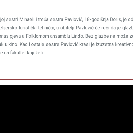
joj sestri Mihaeli i treća sestra Pavlović, 18-godišnja Doris, je o
elijersko turistički tehničar, u obitelji Pavlović će reći da je gla
anas pjeva u Folklornom ansamblu Linđo. Bez glazbe ne može zam
zak u kino. Kao i ostale sestre Pavlović krasi je izuzetna kreativn
 na fakultet koji želi.