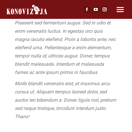
Facebook
YouTube
Instagram
page
page
page
Praesent sed fermentum augue. Sed in odio et
opens
opens
opens
enim venenatis luctus. In egestas orci quis
in
in
in
magna iaculis eleifend. Proin a lobortis ante, nec
new
new
new
eleifend urna. Pellentesque a enim elementum,
window
window
window
tempor nulla id, ultrices augue. Donec tempus
blandit malesuada. Interdum et malesuada
fames ac ante ipsum primis in faucibus.
Morbi blandit venenatis erat, at maximus arcu
cursus ut. Aliquam tempus laoreet dolor, sed
auctor leo bibendum a. Donec ligula nisl, pretium
sed neque tristique, tincidunt interdum justo.
Thanx!